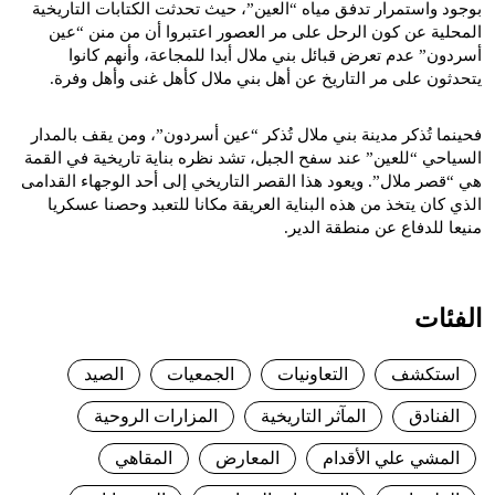
بوجود واستمرار تدفق مياه “العين”، حيث تحدثت الكتابات التاريخية
المحلية عن كون الرحل على مر العصور اعتبروا أن من منن “عين
أسردون” عدم تعرض قبائل بني ملال أبدا للمجاعة، وأنهم كانوا
يتحدثون على مر التاريخ عن أهل بني ملال كأهل غنى وأهل وفرة.
فحينما تُذكر مدينة بني ملال تُذكر “عين أسردون”، ومن يقف بالمدار
السياحي “للعين” عند سفح الجبل، تشد نظره بناية تاريخية في القمة
هي “قصر ملال”. ويعود هذا القصر التاريخي إلى أحد الوجهاء القدامى
الذي كان يتخذ من هذه البناية العريقة مكانا للتعبد وحصنا عسكريا
منيعا للدفاع عن منطقة الدير.
الفئات
استكشف
التعاونيات
الجمعيات
الصيد
الفنادق
المآثر التاريخية
المزارات الروحية
المشي علي الأقدام
المعارض
المقاهي