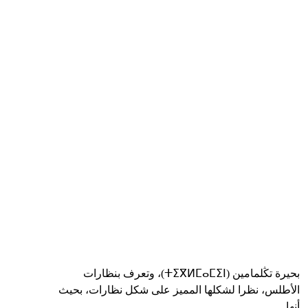
بحيرة تكلمامين بخنيفرة
بحيرة تڭلمامين (ⵜⵉⴳⵍⵎⴰⵎⵉⵏ)، وتعرف بنظارات
الأطلس، نظرا لشكلها المميز على شكل نظارات، بحيث
أنها