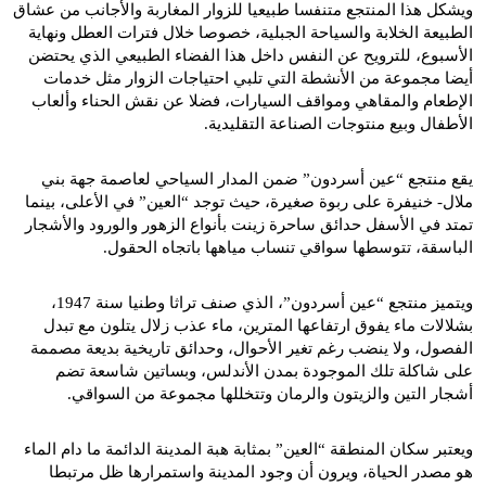
ويشكل هذا المنتجع متنفسا طبيعيا للزوار المغاربة والأجانب من عشاق
الطبيعة الخلابة والسياحة الجبلية، خصوصا خلال فترات العطل ونهاية
الأسبوع، للترويح عن النفس داخل هذا الفضاء الطبيعي الذي يحتضن
أيضا مجموعة من الأنشطة التي تلبي احتياجات الزوار مثل خدمات
الإطعام والمقاهي ومواقف السيارات، فضلا عن نقش الحناء وألعاب
الأطفال وبيع منتوجات الصناعة التقليدية.
يقع منتجع “عين أسردون” ضمن المدار السياحي لعاصمة جهة بني
ملال- خنيفرة على ربوة صغيرة، حيث توجد “العين” في الأعلى، بينما
تمتد في الأسفل حدائق ساحرة زينت بأنواع الزهور والورود والأشجار
الباسقة، تتوسطها سواقي تنساب مياهها باتجاه الحقول.
ويتميز منتجع “عين أسردون”، الذي صنف تراثا وطنيا سنة 1947،
بشلالات ماء يفوق ارتفاعها المترين، ماء عذب زلال يتلون مع تبدل
الفصول، ولا ينضب رغم تغير الأحوال، وحدائق تاريخية بديعة مصممة
على شاكلة تلك الموجودة بمدن الأندلس، وبساتين شاسعة تضم
أشجار التين والزيتون والرمان وتتخللها مجموعة من السواقي.
ويعتبر سكان المنطقة “العين” بمثابة هبة المدينة الدائمة ما دام الماء
هو مصدر الحياة، ويرون أن وجود المدينة واستمرارها ظل مرتبطا