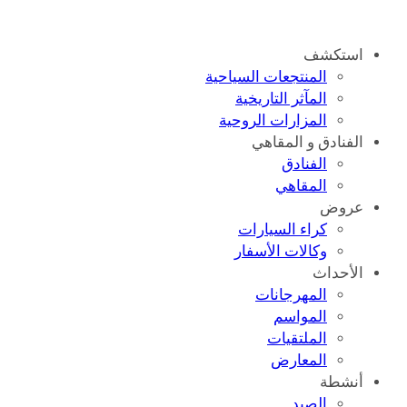
استكشف
المنتجعات السياحية
المآثر التاريخية
المزارات الروحية
الفنادق و المقاهي
الفنادق
المقاهي
عروض
كراء السيارات
وكالات الأسفار
الأحداث
المهرجانات
المواسم
الملتقيات
المعارض
أنشطة
الصيد