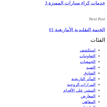
خدمات كراء سيارات المميزة 3
Next Post
الخيمة التقليدية الأمازيغية 01
الفئات
استكشف
التعاونيات
الجمعيات
الصيد
الفنادق
المآثر التاريخية
المزارات الروحية
المشي علي الأقدام
المعارض
المقاهي